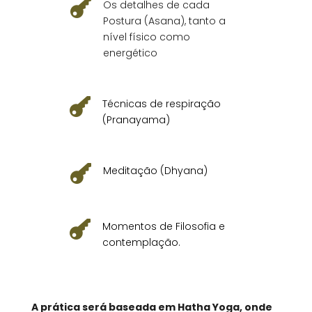

Os detalhes de cada
Postura (Asana), tanto a
nível físico como
energético

Técnicas de respiração
(Pranayama)

Meditação (Dhyana)

Momentos de Filosofia e
contemplação.
A prática será baseada em Hatha Yoga, onde