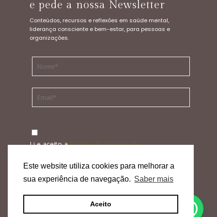
e pede a nossa Newsletter
Conteúdos, recursos e reflexões em saúde mental,
liderança consciente e bem-estar, para pessoas e
organizações.
Li e aceito a
Política de Privacidade
ENVIAR
Este website utiliza cookies para melhorar a
sua experiência de navegação.
Saber mais
Política de Privacidade
|
Termos, Condições & Aviso
Aceito
Legal
|
Política de Cancelamento & Devoluções