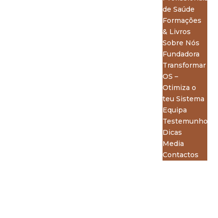
de Saúde
Formações
& Livros
Sobre Nós
Fundadora
Transformar
OS –
Otimiza o
teu Sistema
Equipa
Testemunhos
Dicas
Media
Contactos