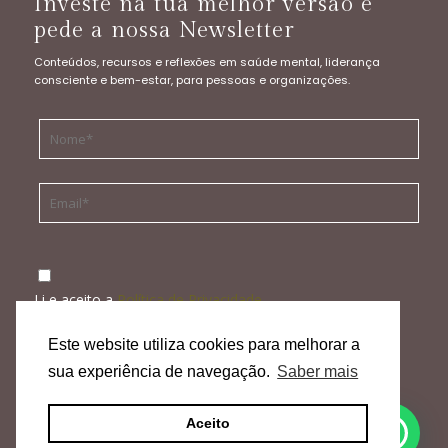
Investe na tua melhor versão e
pede a nossa Newsletter
Conteúdos, recursos e reflexões em saúde mental, liderança
consciente e bem-estar, para pessoas e organizações.
Li e aceito a
Política de Privacidade
ENVIAR
Este website utiliza cookies para melhorar a
sua experiência de navegação.
Saber mais
Política de Privacidade
|
Termos, Condições & Aviso Legal
|
Política
Aceito
de Cancelamento & Devoluções