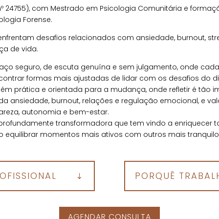
l nº 24755), com Mestrado em Psicologia Comunitária e form
ologia Forense.
frentam desafios relacionados com ansiedade, burnout, stress
a de vida.
spaço seguro, de escuta genuína e sem julgamento, onde ca
ncontrar formas mais ajustadas de lidar com os desafios do 
ém prática e orientada para a mudança, onde refletir é tão i
da ansiedade, burnout, relações e regulação emocional, e val
areza, autonomia e bem-estar.
a profundamente transformadora que tem vindo a enriquecer
uro equilibrar momentos mais ativos com outros mais tranquilo
OFISSIONAL
PORQUÊ TRABAL
AGENDAR CONSULTA