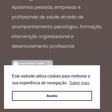
Apoiamos pessoas, empresas e
profissionais de saúde através de
acompanhamento psicológico, formação,
intervenção organizacional e
desenvolvimento profissional
Este website utiliza cookies para melhorar a
sua experiência de navegação.
Saber mais
ERS, Registo nº E140338 | Licença de Funcionamento nº 26005/2025
Aceito
Academia Transformar | Todos os direitos reservados