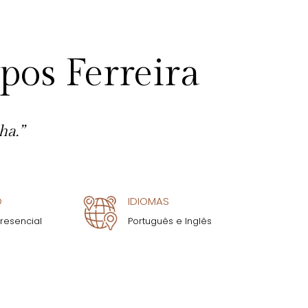
os Ferreira
ha.”
O
IDIOMAS
Presencial
Português e Inglês