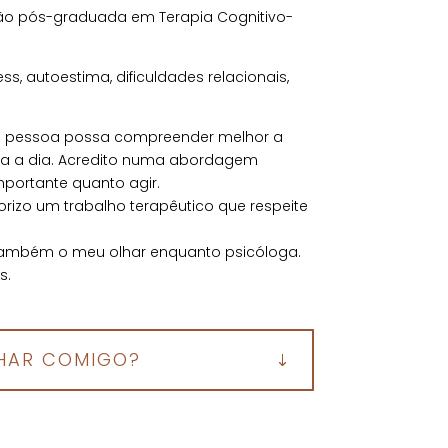
ação pós-graduada em Terapia Cognitivo-
, autoestima, dificuldades relacionais,
da pessoa possa compreender melhor a
dia a dia. Acredito numa abordagem
mportante quanto agir.
orizo um trabalho terapêutico que respeite
 também o meu olhar enquanto psicóloga.
s.
HAR COMIGO?