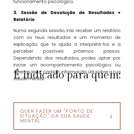
funcionamento psicológico.
3. Sessão de Devolução de Resultados +
Relatório
Numa segunda sessão, irás receber um relatório
com os teus resultados e um momento de
explicação, que te ajuda a interpretá-los e a
perceber possíveis próximos passos.
Dependendo dos resultados, podes optar por
iniciar um acompanhamento psicológico ou
apenas levar contigo informação útil sobre a tua
É indicado para quem:
saúde mental.
QUER FAZER UM "PONTO DE
SITUAÇÃO" DA SUA SAÚDE
MENTAL