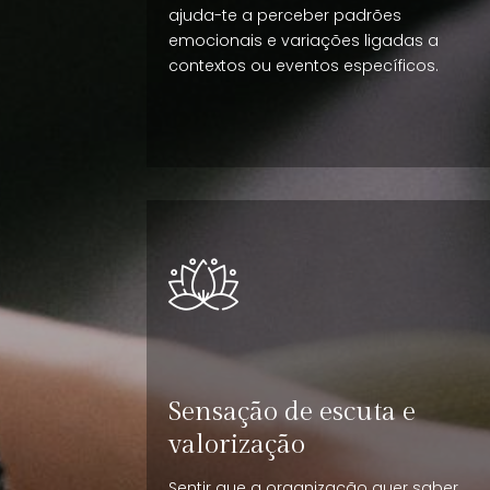
ajuda-te a perceber padrões
emocionais e variações ligadas a
contextos ou eventos específicos.
Sensação de escuta e
valorização
Sentir que a organização quer saber