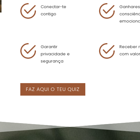
Conectar-te
Ganhares
contigo
consciênc
emociona
Garantir
Receber r
privacidade e
com valo
segurança
FAZ AQUI O TEU QUIZ