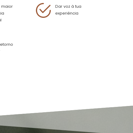
 maior
Dar voz à tua
ia
experiência
l
etorno
r