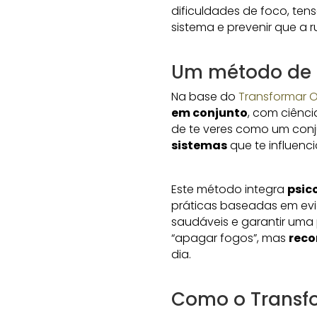
dificuldades de foco, ten
sistema e prevenir que a r
Um método de s
Na base do
Transformar 
em conjunto
, com ciênc
de te veres como um conj
sistemas
que te influenci
Este método integra
psic
práticas baseadas em evid
saudáveis e garantir uma 
“apagar fogos”, mas
reco
dia.
Como o Transfo