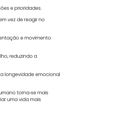
ões e prioridades.
em vez de reagir no
imentação e movimento
lho, reduzindo a
ua longevidade emocional
humano torna‑se mais
riar uma vida mais