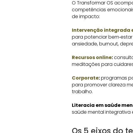
O Transformar OS acompan
competências emocionais
de impacto:
Intervenção integrada
para potenciar bem‑estar 
ansiedade, burnout, depr
Recursos online
:
consulta
meditações para cuidares 
Corporate
:
programas par
para promover clareza me
trabalho.
Literacia em saúde men
saúde mental integrativa 
Os 5 eixos do 