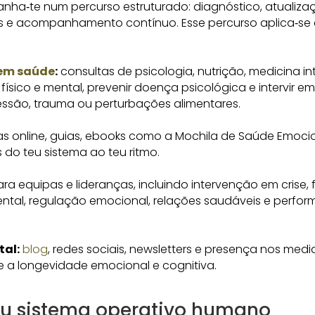
ha‑te num percurso estruturado: diagnóstico, atualiza
 e acompanhamento contínuo. Esse percurso aplica‑se 
 em saúde
:
consultas de psicologia, nutrição, medicina in
físico e mental, prevenir doença psicológica e intervir 
essão, trauma ou perturbações alimentares.
s online, guias, ebooks como a Mochila de Saúde Emoci
do teu sistema ao teu ritmo.
a equipas e lideranças, incluindo intervenção em crise,
ntal, regulação emocional, relações saudáveis e perfor
tal:
blog
, redes sociais, newsletters e presença nos med
e a longevidade emocional e cognitiva.
teu sistema operativo humano