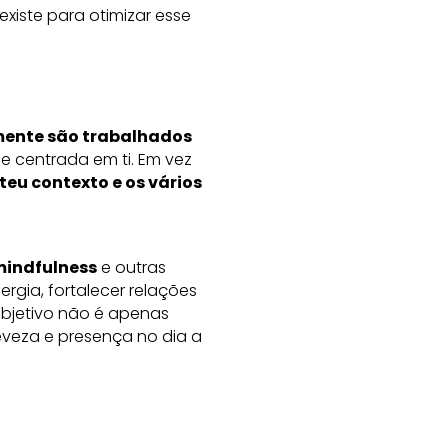
xiste para otimizar esse
mente são trabalhados
 centrada em ti. Em vez
 teu contexto e os vários
 mindfulness
e outras
rgia, fortalecer relações
objetivo não é apenas
eveza e presença no dia a