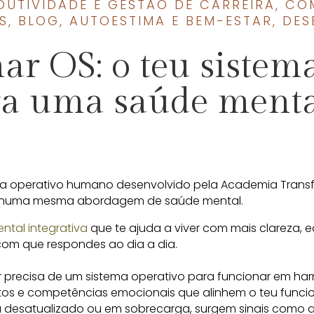
DUTIVIDADE E GESTÃO DE CARREIRA
,
CO
S
,
BLOG
,
AUTOESTIMA E BEM-ESTAR
,
DES
r OS: o teu sistem
 uma saúde mental
ma operativo humano desenvolvido pela Academia Transf
 numa mesma abordagem de saúde mental.
tal integrativa
que te ajuda a viver com mais clareza, eq
com que respondes ao dia a dia.
precisa de um sistema operativo para funcionar em ha
itos e competências emocionais que alinhem o teu funci
 desatualizado ou em sobrecarga, surgem sinais como a