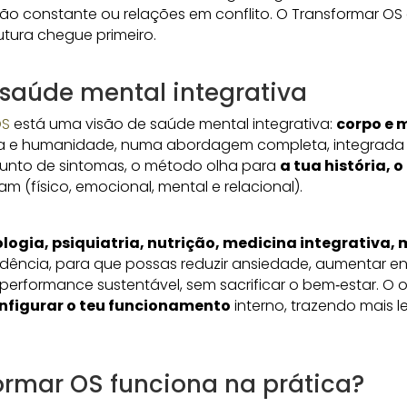
são constante ou relações em conflito. O Transformar OS e
utura chegue primeiro.
aúde mental integrativa
OS
está uma visão de saúde mental integrativa:
corpo e 
ia e humanidade, numa abordagem completa, integrada e
unto de sintomas, o método olha para
a tua história, o
am (físico, emocional, mental e relacional).
ologia, psiquiatria, nutrição, medicina integrativa,
ência, para que possas reduzir ansiedade, aumentar ene
performance sustentável, sem sacrificar o bem‑estar. O 
nfigurar o teu funcionamento
interno, trazendo mais l
rmar OS funciona na prática?