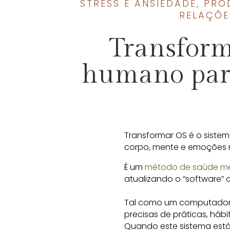
STRESS E ANSIEDADE
,
PRO
RELAÇÕE
Transforma
humano para
Transformar OS é o siste
corpo, mente e emoções
É um
método de saúde men
atualizando o “software” 
Tal como um computador 
precisas de práticas, háb
Quando este sistema está