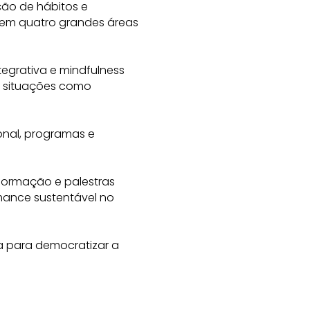
ção de hábitos e
em quatro grandes áreas
tegrativa e mindfulness
em situações como
onal, programas e
 formação e palestras
mance sustentável no
ia para democratizar a