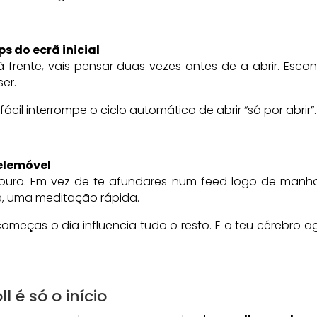
s do ecrã inicial
 frente, vais pensar duas vezes antes de a abrir. Es
er.
ácil interrompe o ciclo automático de abrir “só por abrir”.
telemóvel
 ouro. Em vez de te afundares num feed logo de manhã,
, uma meditação rápida.
eças o dia influencia tudo o resto. E o teu cérebro 
l é só o início