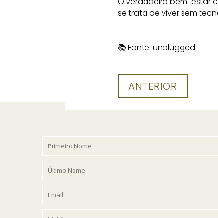
O verdadeiro bem-estar 
se trata de viver sem tec
📚 Fonte: unplugged
ANTERIOR