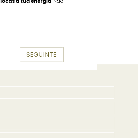
locas a tua energia
. Não
SEGUINTE