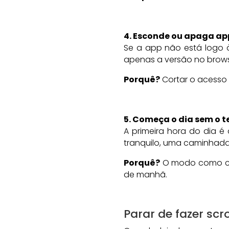
4. Esconde ou apaga app
Se a app não está logo à
apenas a versão no brows
Porquê?
Cortar o acesso f
5. Começa o dia sem o 
A primeira hora do dia é
tranquilo, uma caminhada
Porquê?
O modo como com
de manhã.
Parar de fazer scrol