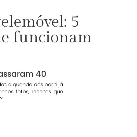
telemóvel: 5
nte funcionam
passaram 40
”, e quando dás por ti já
inhos fofos, receitas que
r?