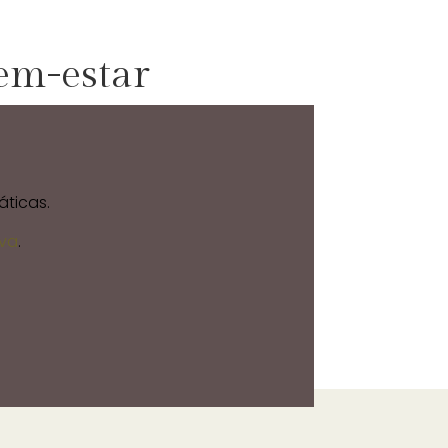
em-estar
áticas.
lva
.