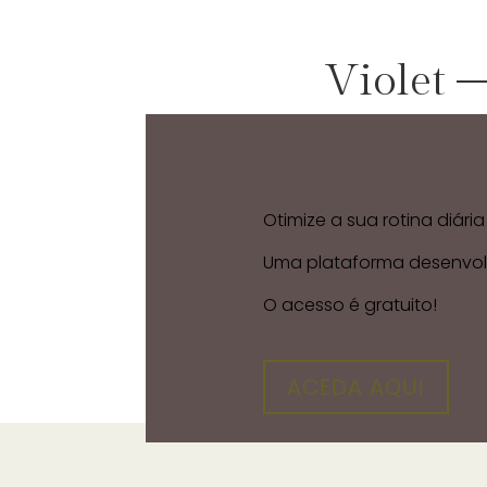
Violet 
Otimize a sua rotina diári
Uma plataforma desenvolv
O acesso é gratuito!
ACEDA AQUI