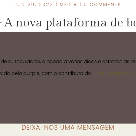
JUN 20, 2022
|
MEDIA
|
0 COMMENTS
– A nova plataforma de b
a de autocuidado, e aceda a várias dicas e estratégias pr
ida pela pur’ple, com o contributo da
Filipa Jardim da Si
DEIXA-NOS UMA MENSAGEM